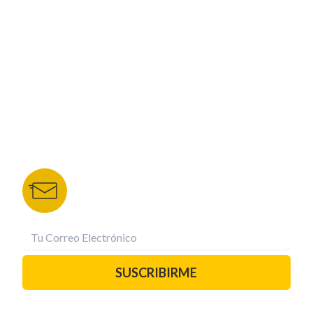
NUESTROS PORTALES
TU NOTA
DEPORTES TVC
HRN
BOLETÍN DE NOTICIAS
Recibe las mejores historias directamente a tu
correo.
¡Suscríbete YA!
SUSCRIBIRME