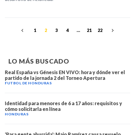
1
2
3
4
...
21
22
LO MÁS BUSCADO
Real España vs Génesis EN VIVO: hora y dónde ver el
partido de la jornada 2 del Torneo Apertura
FUTBOL DE HONDURAS
Identidad para menores de 6 a 17 años: requisitos y
cómo solicitarla en línea
HONDURAS
'Para gente aburrida': Majo Ramírez causa revuelo