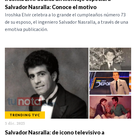
NOTICIAS
Salvador Nasralla: Conoce el motivo
Iroshka Elvir celebra a lo grande el cumpleaños número 73
de su esposo, el ingeniero Salvador Nasralla, a través de una
SERIES
emotiva publicación.
TRENDING TVC
5 dic. 2025
Salvador Nasralla: de icono televisivo a