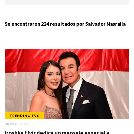
Ordenar por:
MÁS RECIENTES
Se encontraron
224
resultados por
Salvador Nasralla
MENOS RECIENTES
Periodo:
IR
TRENDING TVC
30 ene. 2026
Categorias:
Iroshka Elvir dedica un mensaje especial a