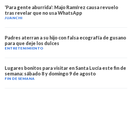
'Para gente aburrida': Majo Ramírez causa revuelo
tras revelar que no usa WhatsApp
JUANCHI
Padres aterran a su hijo con falsa ecografía de gusano
para que deje los dulces
ENTRETENIMIENTO
Lugares bonitos para visitar en Santa Lucía este fin de
semana: sábado 8 y domingo 9 de agosto
FIN DE SEMANA
TELEVICENTRO
Contáctanos