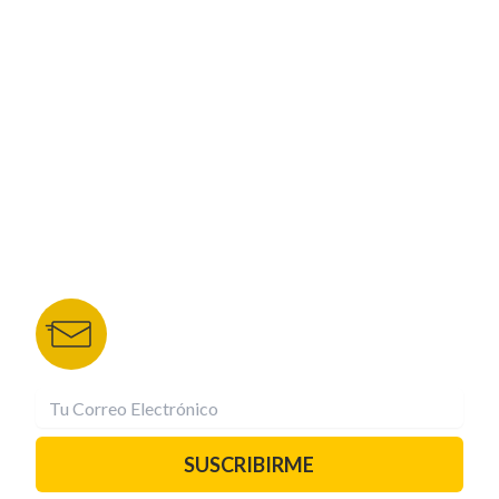
CORPORATIVO
NUESTROS PORTALES
TU NOTA
DEPORTES TVC
HRN
BOLETÍN DE NOTICIAS
Recibe las mejores historias directamente a tu
correo.
¡Suscríbete YA!
SUSCRIBIRME