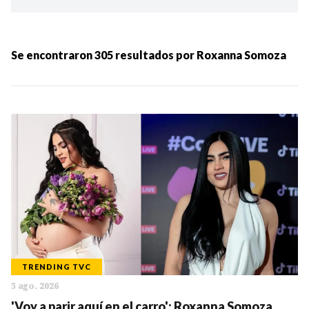
Ordenar por:
MÁS RECIENTES
Se encontraron
305
resultados por
Roxanna Somoza
MENOS RECIENTES
Periodo:
IR
TRENDING TVC
5 ago. 2026
Categorias:
'Voy a parir aquí en el carro': Roxanna Somoza