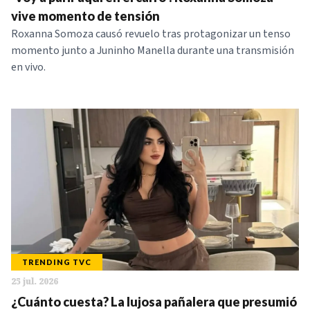
NOTICIAS
vive momento de tensión
Roxanna Somoza causó revuelo tras protagonizar un tenso
momento junto a Juninho Manella durante una transmisión
SERIES
en vivo.
TRENDING TVC
25 jul. 2026
¿Cuánto cuesta? La lujosa pañalera que presumió