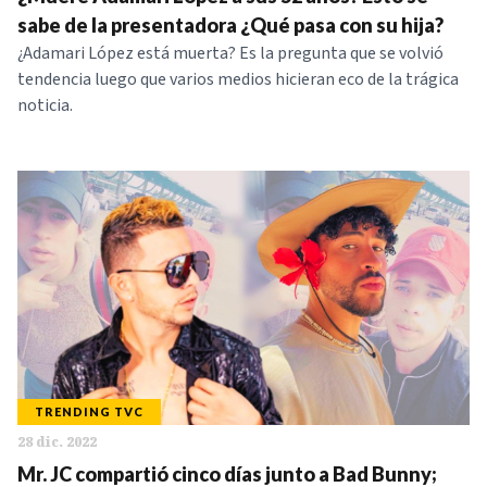
NOTICIAS
sabe de la presentadora ¿Qué pasa con su hija?
¿Adamari López está muerta? Es la pregunta que se volvió
tendencia luego que varios medios hicieran eco de la trágica
SERIES
noticia.
TRENDING TVC
28 dic. 2022
Mr. JC compartió cinco días junto a Bad Bunny;