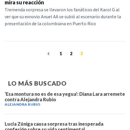
mira su reacción
Tremenda sorpresa se llevaron los fanáticos del Karol G al
ver que su exnovio Anuel AA se subió al escenario durante la
presentación de la colombiana en Puerto Rico
1
2
3
LO MÁS BUSCADO
'Esa montura no es de esa yegua': Diana Lara arremete
contra Alejandra Rubio
ALEJANDRA RUBIO
Lucía Zúniga causa sorpresa tras inesperada
confesión sobre su vida sentimental