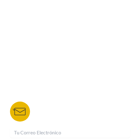
PROGRAMACIÓN
ESPECIALES
CORPORATIVO
NUESTROS PORTALES
TU NOTA
DEPORTES TVC
HRN
BOLETÍN DE NOTICIAS
Recibe las mejores historias directamente a tu
correo.
¡Suscríbete YA!