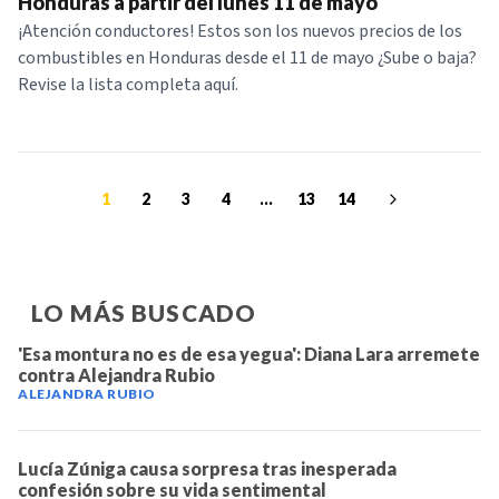
Honduras a partir del lunes 11 de mayo
¡Atención conductores! Estos son los nuevos precios de los
combustibles en Honduras desde el 11 de mayo ¿Sube o baja?
Revise la lista completa aquí.
1
2
3
4
...
13
14
LO MÁS BUSCADO
'Esa montura no es de esa yegua': Diana Lara arremete
contra Alejandra Rubio
ALEJANDRA RUBIO
Lucía Zúniga causa sorpresa tras inesperada
confesión sobre su vida sentimental