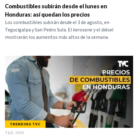
Combustibles subirán desde el lunes en
NOTICIAS
Honduras: así quedan los precios
Los combustibles subirán desde el 3 de agosto, en
SERIES
Tegucigalpa y San Pedro Sula. El kerosene y el diésel
mostrarán los aumentos más altos de la semana.
TRENDING TVC
3 jul. 2026