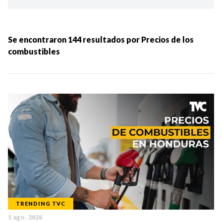
Ordenar por:
MÁS RECIENTES
Se encontraron
144
resultados por
Precios de los
combustibles
MENOS RECIENTES
Periodo:
IR
TRENDING TVC
Categorias:
1 ago. 2026