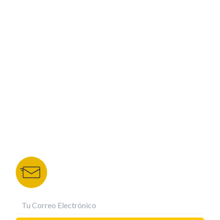
PROGRAMACIÓN
ESPECIALES
CORPORATIVO
NUESTROS PORTALES
TU NOTA
DEPORTES TVC
HRN
BOLETÍN DE NOTICIAS
Recibe las mejores historias directamente a tu
correo.
¡Suscríbete YA!