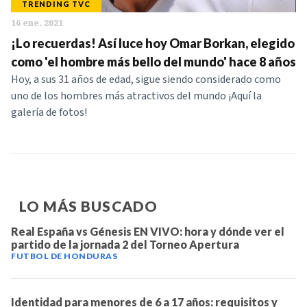
TRENDING TVC
NOTICIAS
16 ene. 2021
¡Lo recuerdas! Así luce hoy Omar Borkan, elegido
SERIES
como 'el hombre más bello del mundo' hace 8 años
Hoy, a sus 31 años de edad, sigue siendo considerado como
uno de los hombres más atractivos del mundo ¡Aquí la
galería de fotos!
LO MÁS BUSCADO
Real España vs Génesis EN VIVO: hora y dónde ver el
partido de la jornada 2 del Torneo Apertura
FUTBOL DE HONDURAS
Identidad para menores de 6 a 17 años: requisitos y