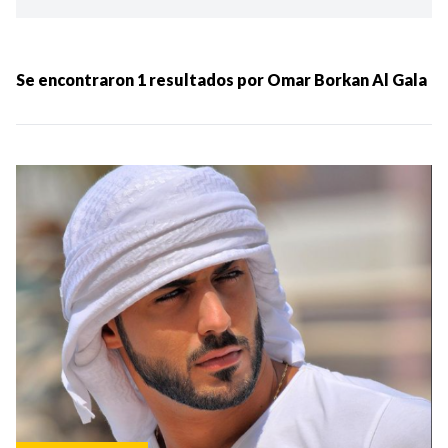
Ordenar por:
MÁS RECIENTES
Se encontraron
1
resultados por
Omar Borkan Al Gala
MENOS RECIENTES
Periodo:
IR
Categorias: