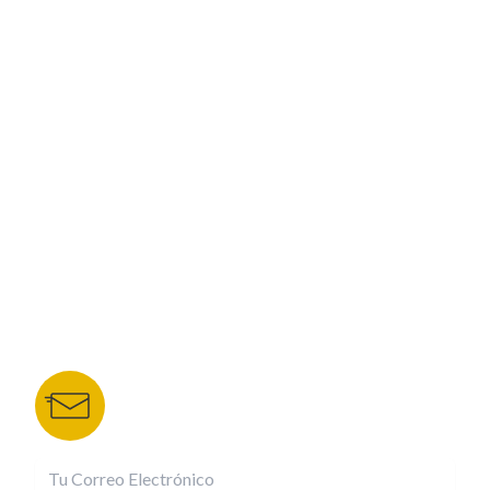
PROGRAMACIÓN
ESPECIALES
CORPORATIVO
NUESTROS PORTALES
TU NOTA
DEPORTES TVC
HRN
BOLETÍN DE NOTICIAS
Recibe las mejores historias directamente a tu
correo.
¡Suscríbete YA!