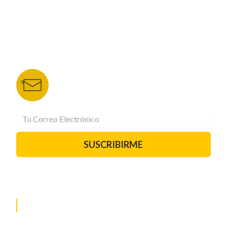
DEPORTES TVC
HRN
BOLETÍN DE NOTICIAS
Recibe las mejores historias directamente a tu
correo.
¡Suscríbete YA!
SUSCRIBIRME
PAUTA CON NOSOTROS