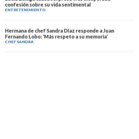
confesión sobre su vida sentimental
ENTRETENIMIENTO
Hermana de chef Sandra Díaz responde a Juan
Fernando Lobo: 'Más respeto a su memoria'
CHEF SANDRA
TELEVICENTRO
Contáctanos
Mapa del sitio
Teléfono PBX: 2280-5514
Trabaja con nosotros
RSS