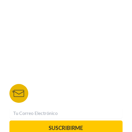
ESPECIALES
CORPORATIVO
NUESTROS PORTALES
TU NOTA
DEPORTES TVC
HRN
BOLETÍN DE NOTICIAS
Recibe las mejores historias directamente a tu
correo.
¡Suscríbete YA!
SUSCRIBIRME