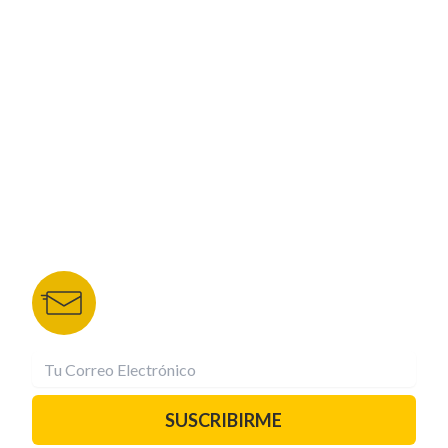
CORPORATIVO
NUESTROS PORTALES
TU NOTA
DEPORTES TVC
HRN
BOLETÍN DE NOTICIAS
Recibe las mejores historias directamente a tu
correo.
¡Suscríbete YA!
SUSCRIBIRME