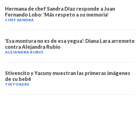
Hermana de chef Sandra Díaz responde a Juan
Fernando Lobo: 'Más respeto a su memoria'
CHEF SANDRA
'Esa montura no es de esa yegua': Diana Lara arremete
contra Alejandra Rubio
ALEJANDRA RUBIO
Stivencito y Yacuny muestran las primeras imágenes
de su bebé
TIKTOKERS
TELEVICENTRO
Contáctanos