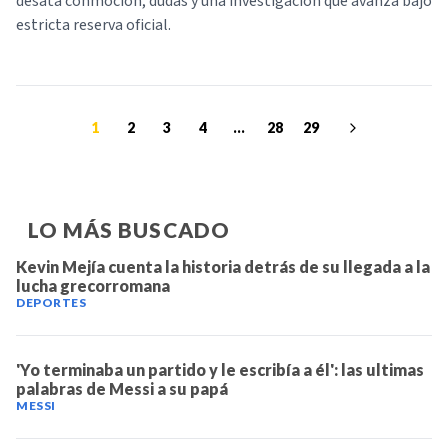
desata conmoción, dudas y una investigación que avanza bajo
estricta reserva oficial.
1
2
3
4
...
28
29
LO MÁS BUSCADO
Kevin Mejía cuenta la historia detrás de su llegada a la
lucha grecorromana
DEPORTES
'Yo terminaba un partido y le escribía a él': las ultimas
palabras de Messi a su papá
MESSI