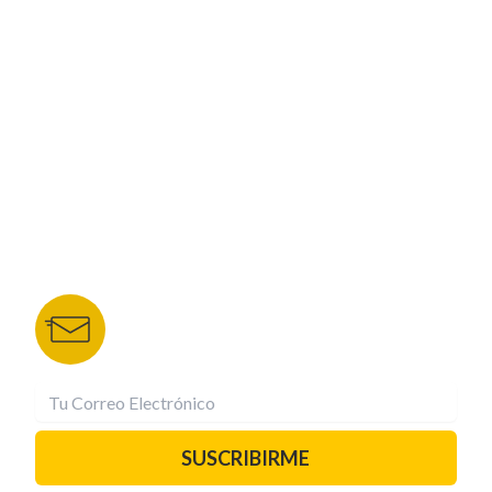
CORPORATIVO
NUESTROS PORTALES
TU NOTA
DEPORTES TVC
HRN
BOLETÍN DE NOTICIAS
Recibe las mejores historias directamente a tu
correo.
¡Suscríbete YA!
SUSCRIBIRME