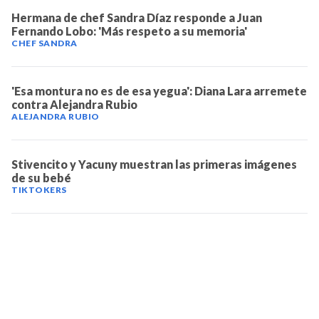
Hermana de chef Sandra Díaz responde a Juan
Fernando Lobo: 'Más respeto a su memoria'
CHEF SANDRA
'Esa montura no es de esa yegua': Diana Lara arremete
contra Alejandra Rubio
ALEJANDRA RUBIO
Stivencito y Yacuny muestran las primeras imágenes
de su bebé
TIKTOKERS
TELEVICENTRO
Contáctanos