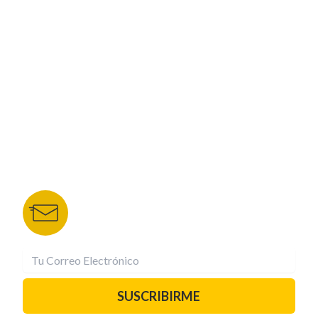
CORPORATIVO
NUESTROS PORTALES
TU NOTA
DEPORTES TVC
HRN
BOLETÍN DE NOTICIAS
Recibe las mejores historias directamente a tu
correo.
¡Suscríbete YA!
SUSCRIBIRME