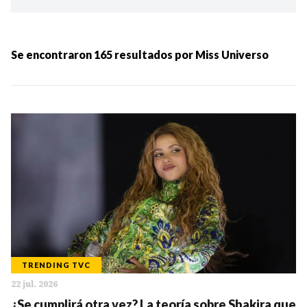
Ordenar por:
MÁS RECIENTES
Se encontraron
165
resultados por
Miss Universo
MENOS RECIENTES
Periodo:
IR
TRENDING TVC
22 jul. 2026
Categorias:
¿Se cumplirá otra vez? La teoría sobre Shakira que