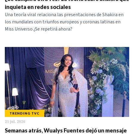
NOTICIAS
inquieta en redes sociales
Una teoría viral relaciona las presentaciones de Shakira en
los mundiales con triunfos europeos y coronas latinas en
SERIES
Miss Universo ¿Se repetirá ahora?
TRENDING TVC
21 jul. 2026
Semanas atrás, Wualys Fuentes dejó un mensaje