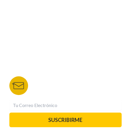
CORPORATIVO
NUESTROS PORTALES
TU NOTA
DEPORTES TVC
HRN
BOLETÍN DE NOTICIAS
Recibe las mejores historias directamente a tu
correo.
¡Suscríbete YA!
SUSCRIBIRME