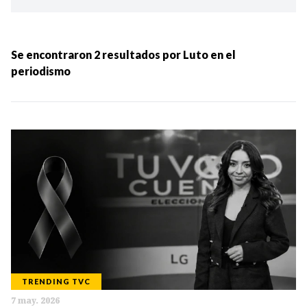
Ordenar por:
MÁS RECIENTES
Se encontraron
2
resultados por
Luto en el
periodismo
MENOS RECIENTES
Periodo:
IR
TRENDING TVC
Categorias:
7 may. 2026