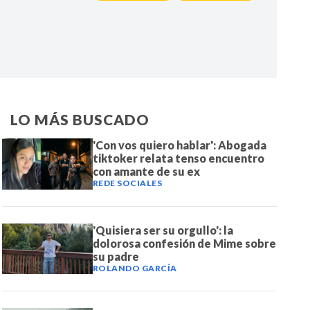
IR
LO MÁS BUSCADO
'Con vos quiero hablar': Abogada
tiktoker relata tenso encuentro
con amante de su ex
REDE SOCIALES
'Quisiera ser su orgullo': la
dolorosa confesión de Mime sobre
su padre
ROLANDO GARCÍA