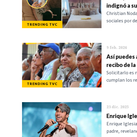
indignó a s
Christian Noda
sociales por de
TRENDING TVC
9 feb. 2026
Así puedes 
recibo de l
Solicitarlo es
cumplan los req
TRENDING TVC
23 dic. 2025
Enrique Igle
Enrique Iglesi
padre, revelan