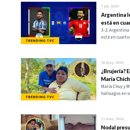
7 jul. 2026
Argentina le
está en cua
3-2. Argentina
está en cuartos
TRENDING TVC
30 may. 2026
¿Brujería? 
María Chich
María Chuy y M
hallazgos en s
TRENDING TVC
11 may. 2026
Nodal presum