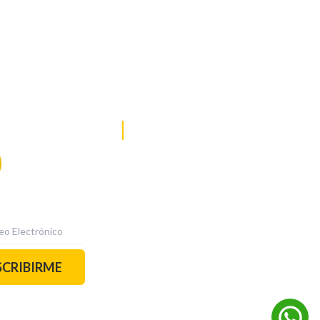
DE NOTICIAS
PAUTA CON NOSOTROS
Recibe las
mejores
historias
REDES SOCIALES
directamente a
tu correo.
¡Suscríbete YA!
SCRIBIRME