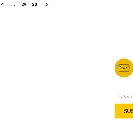
4
...
29
30
NUESTROS PORTALES
BOLETÍN 
TU NOTA
DEPORTES TVC
HRN
N
SU