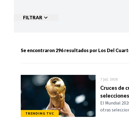
FILTRAR
Ordenar por:
MÁS RECIENTES
MENOS
Se encontraron
296
resultados por
Los Del Cuart
Categorias:
NOTICIAS
S
7 jul. 2026
Cruces de cu
selecciones
El Mundial 2026
otras seleccio
TRENDING TVC