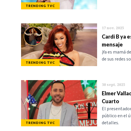
TRENDING TVC
17 nov. 2025
Cardi B ya 
mensaje
¡Ya es mamá de 
de sus redes so
TRENDING TVC
30 sept. 2025
Elmer Valla
Cuarto
El presentador
público en el 
detalles.
TRENDING TVC