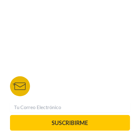
NUESTROS PORTALES
TU NOTA
DEPORTES TVC
HRN
BOLETÍN DE NOTICIAS
Recibe las mejores historias directamente a tu
correo.
¡Suscríbete YA!
SUSCRIBIRME