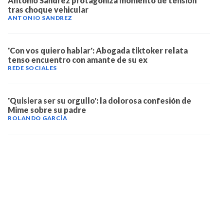
Antonio Sandrez protagoniza momento de tensión
tras choque vehicular
ANTONIO SANDREZ
'Con vos quiero hablar': Abogada tiktoker relata
tenso encuentro con amante de su ex
REDE SOCIALES
'Quisiera ser su orgullo': la dolorosa confesión de
Mime sobre su padre
ROLANDO GARCÍA
TELEVICENTRO
Contáctanos
Mapa del sitio