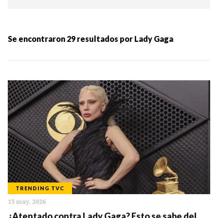
Ordenar por:
MÁS RECIENTES
Se encontraron
29
resultados por
Lady Gaga
MENOS RECIENTES
Periodo:
IR
TRENDING TVC
15 may. 2026
Categorias:
¿Atentado contra Lady Gaga? Esto se sabe del