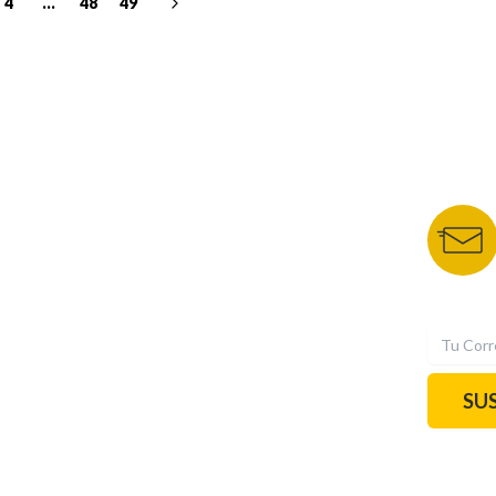
4
...
48
49
NUESTROS PORTALES
BOLETÍN 
TU NOTA
DEPORTES TVC
HRN
N
SU