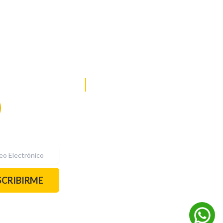
DE NOTICIAS
PAUTA CON NOSOTROS
Recibe las
mejores
historias
REDES SOCIALES
directamente a
tu correo.
¡Suscríbete YA!
SCRIBIRME