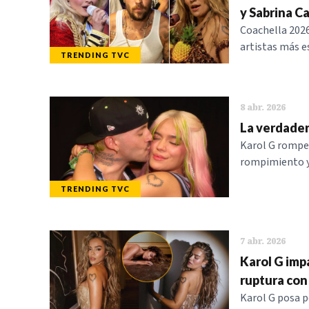
y Sabrina C
Coachella 2026 
artistas más e
TRENDING TVC
8 abr. 2026
La verdader
Karol G rompe e
rompimiento y
TRENDING TVC
7 abr. 2026
Karol G impa
ruptura con
Karol G posa p