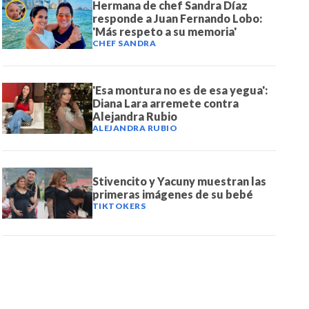
Hermana de chef Sandra Díaz
responde a Juan Fernando Lobo:
'Más respeto a su memoria'
CHEF SANDRA
'Esa montura no es de esa yegua':
Diana Lara arremete contra
Alejandra Rubio
ALEJANDRA RUBIO
Stivencito y Yacuny muestran las
primeras imágenes de su bebé
TIKTOKERS