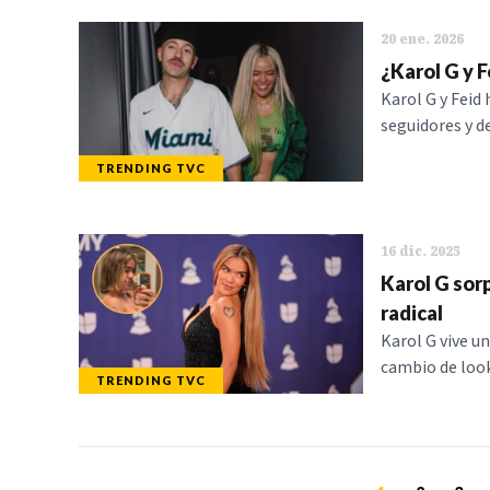
20 ene. 2026
¿Karol G y 
Karol G y Feid
seguidores y d
TRENDING TVC
16 dic. 2025
Karol G sor
radical
Karol G vive u
cambio de look
TRENDING TVC