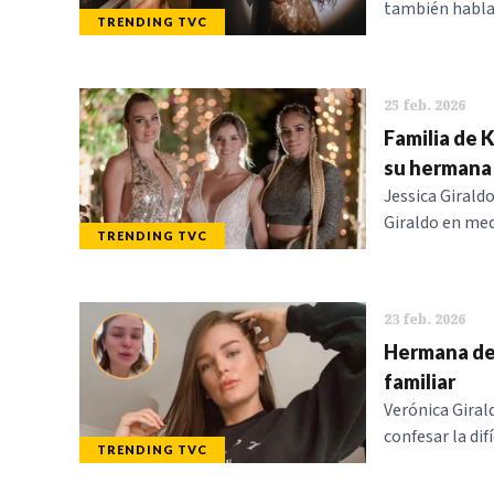
también habla 
TRENDING TVC
25 feb. 2026
Familia de K
su hermana
Jessica Girald
Giraldo en medi
TRENDING TVC
23 feb. 2026
Hermana de 
familiar
Verónica Giral
confesar la dif
TRENDING TVC