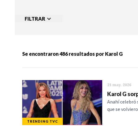
FILTRAR
Ordenar por:
MÁS RECIENTES
MENOS
Se encontraron
486
resultados por
Karol G
Categorias:
NOTICIAS
S
21 may. 2026
Karol G sor
Anahí celebró 
que se volviero
TRENDING TVC