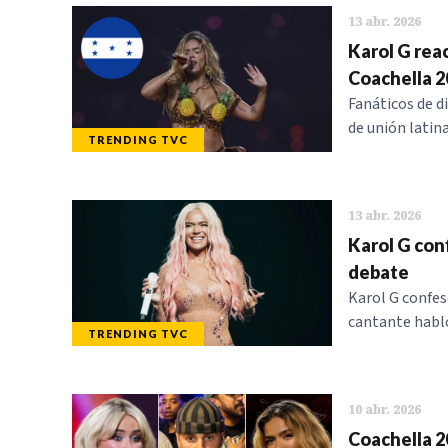
13 abr. 2026
Karol G rea
Coachella 2
Fanáticos de d
de unión latin
TRENDING TVC
13 abr. 2026
Karol G con
debate
Karol G confes
cantante habló
TRENDING TVC
10 abr. 2026
Coachella 2