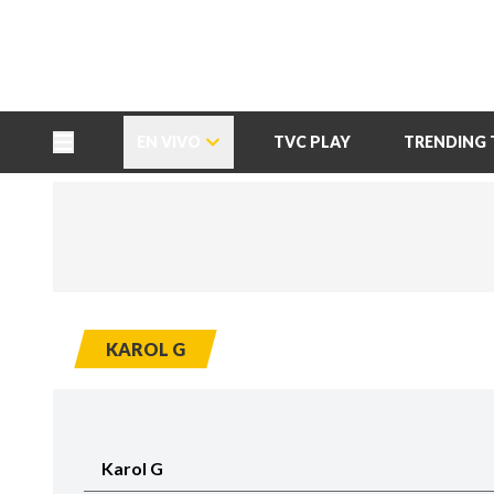
TU NOTA
DEPORTES TVC
HRN
EN VIVO
TVC PLAY
TRENDING 
KAROL G