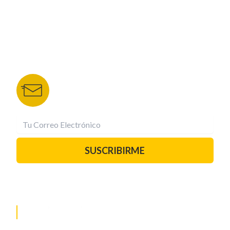
DEPORTES TVC
HRN
BOLETÍN DE NOTICIAS
Recibe las mejores historias directamente a tu
correo.
¡Suscríbete YA!
SUSCRIBIRME
PAUTA CON NOSOTROS