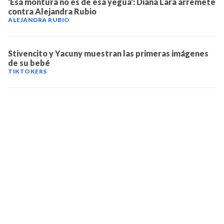
'Esa montura no es de esa yegua': Diana Lara arremete
contra Alejandra Rubio
ALEJANDRA RUBIO
Stivencito y Yacuny muestran las primeras imágenes
de su bebé
TIKTOKERS
TELEVICENTRO
Contáctanos
Mapa del sitio
Teléfono PBX: 2280-5514
Trabaja con nosotros
RSS