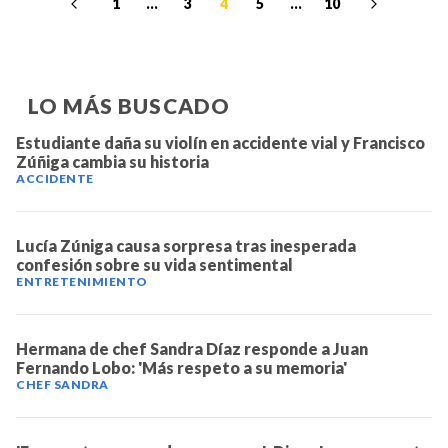
1
...
3
4
5
...
10
LO MÁS BUSCADO
Estudiante daña su violín en accidente vial y Francisco
Zúñiga cambia su historia
ACCIDENTE
Lucía Zúniga causa sorpresa tras inesperada
confesión sobre su vida sentimental
ENTRETENIMIENTO
Hermana de chef Sandra Díaz responde a Juan
Fernando Lobo: 'Más respeto a su memoria'
CHEF SANDRA