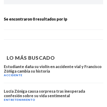
Ordenar por:
MÁS RECIENTES
Se encontraron
0
resultados por
Ip
MENOS RECIENTES
Periodo:
LO MÁS BUSCADO
Estudiante daña su violín en accidente vial y Francisco
Zúñiga cambia su historia
ACCIDENTE
IR
Lucía Zúniga causa sorpresa tras inesperada
confesión sobre su vida sentimental
ENTRETENIMIENTO
Categorias: