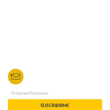
ESPECIALES
CORPORATIVO
NUESTROS PORTALES
TU NOTA
DEPORTES TVC
HRN
BOLETÍN DE NOTICIAS
Recibe las mejores historias directamente a tu
correo.
¡Suscríbete YA!
SUSCRIBIRME