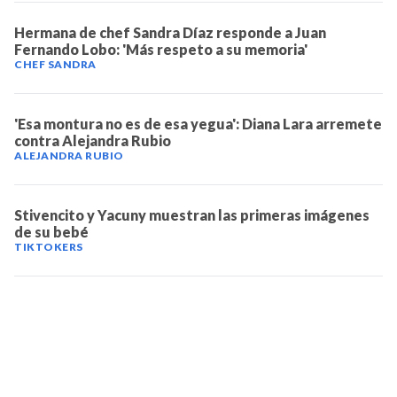
NOTICIAS
Hermana de chef Sandra Díaz responde a Juan
Fernando Lobo: 'Más respeto a su memoria'
CHEF SANDRA
SERIES
'Esa montura no es de esa yegua': Diana Lara arremete
contra Alejandra Rubio
ALEJANDRA RUBIO
Stivencito y Yacuny muestran las primeras imágenes
de su bebé
TIKTOKERS
TELEVICENTRO