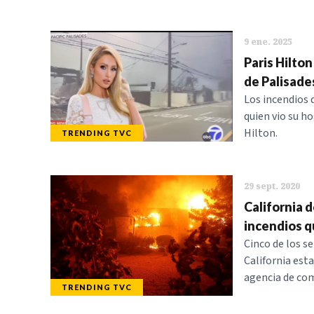
9 ene. 2025
Paris Hilto
de Palisade
Los incendios 
quien vio su ho
Hilton.
TRENDING TVC
29 sept. 2020
California 
incendios q
Cinco de los se
California esta
agencia de com
TRENDING TVC