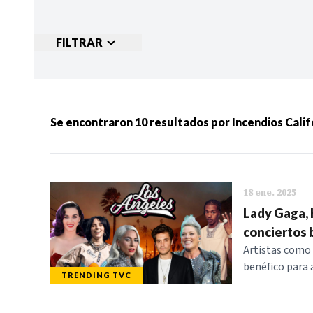
FILTRAR
Ordenar por:
MÁS RECIENTES
MENOS
Se encontraron
10
resultados por
Incendios Calif
Categorias:
NOTICIAS
S
18 ene. 2025
Lady Gaga, K
conciertos 
Artistas como 
benéfico para a
TRENDING TVC