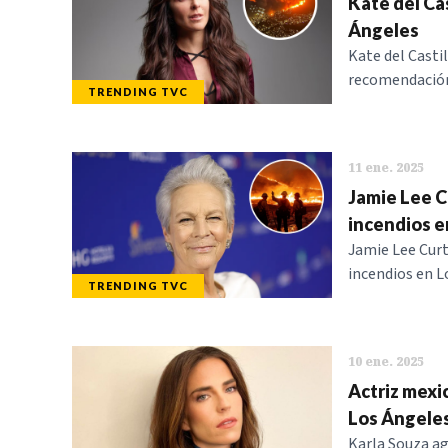
Kate del Cas
Ángeles
Kate del Castil
recomendación 
TRENDING TVC
11 ene. 2025
Jamie Lee Cu
incendios e
Jamie Lee Curt
incendios en L
TRENDING TVC
10 ene. 2025
Actriz mexic
Los Ángele
Karla Souza ag