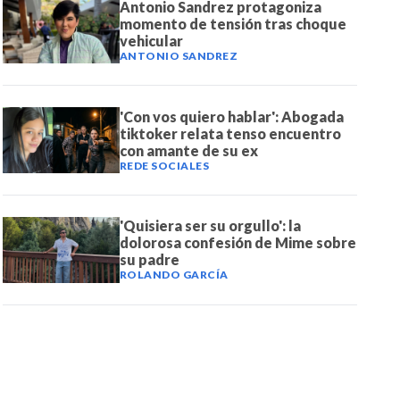
Antonio Sandrez protagoniza
momento de tensión tras choque
vehicular
ANTONIO SANDREZ
'Con vos quiero hablar': Abogada
tiktoker relata tenso encuentro
con amante de su ex
REDE SOCIALES
'Quisiera ser su orgullo': la
dolorosa confesión de Mime sobre
su padre
ROLANDO GARCÍA