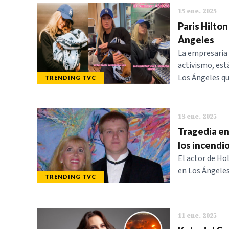
15 ene. 2025
Paris Hilton
Ángeles
La empresaria 
activismo, est
Los Ángeles qu
TRENDING TVC
13 ene. 2025
Tragedia en
los incendi
El actor de Ho
en Los Ángeles.
TRENDING TVC
11 ene. 2025