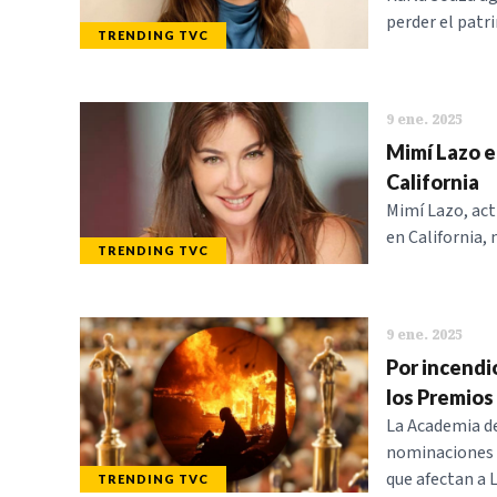
perder el patri
TRENDING TVC
9 ene. 2025
Mimí Lazo e
California
Mimí Lazo, act
en California,
TRENDING TVC
9 ene. 2025
Por incendi
los Premios
La Academia de
nominaciones a
que afectan a 
TRENDING TVC