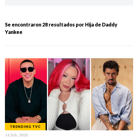
Ordenar por:
MÁS RECIENTES
Se encontraron
28
resultados por
Hija de Daddy
Yankee
MENOS RECIENTES
Periodo:
IR
TRENDING TVC
Categorias:
14 feb. 2026