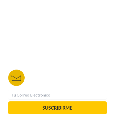
CORPORATIVO
NUESTROS PORTALES
TU NOTA
DEPORTES TVC
HRN
BOLETÍN DE NOTICIAS
Recibe las mejores historias directamente a tu
correo.
¡Suscríbete YA!
SUSCRIBIRME