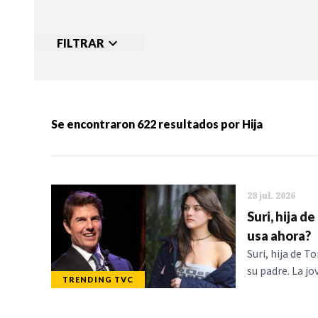
FILTRAR
Ordenar por:
MÁS RECIENTES
MENOS
Se encontraron
622
resultados por
Hija
Categorias:
NOTICIAS
S
28 jul. 2026
Suri, hija d
usa ahora?
Suri, hija de 
su padre. La j
TRENDING TVC