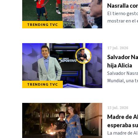
Nasralla co
El tierno gesto
mostrar en el 
TRENDING TVC
17 jul. 2026
Salvador Nas
hija Alicia
Salvador Nasra
Mundial, una t
TRENDING TVC
15 jul. 2026
Madre de Al
esperaba su
La madre de Al