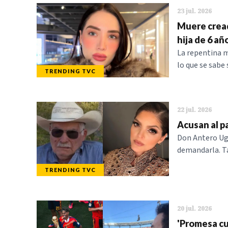
23 jul. 2026
Muere cread
hija de 6 añ
La repentina m
lo que se sabe
TRENDING TVC
22 jul. 2026
Acusan al p
Don Antero Uga
demandarla. Ta
TRENDING TVC
20 jul. 2026
'Promesa cum