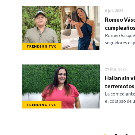
6 jul. 2026
Romeo Vásqu
cumpleaño
Romeo Vásquez 
seguidores espe
TRENDING TVC
29 jun. 2026
Hallan sin v
terremotos
La comediante G
el colapso de un
TRENDING TVC