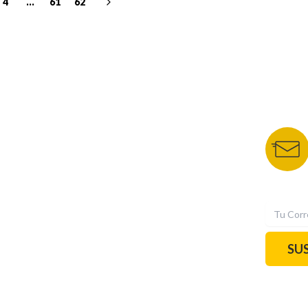
4
...
61
62
NUESTROS PORTALES
BOLETÍN 
TU NOTA
DEPORTES TVC
HRN
N
SU