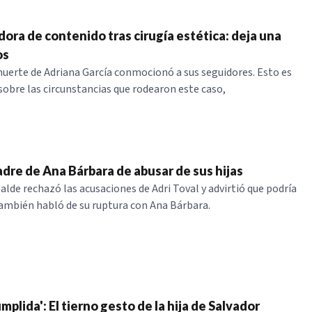
ora de contenido tras cirugía estética: deja una
os
uerte de Adriana García conmocionó a sus seguidores. Esto es
 sobre las circunstancias que rodearon este caso,
adre de Ana Bárbara de abusar de sus hijas
lde rechazó las acusaciones de Adri Toval y advirtió que podría
mbién habló de su ruptura con Ana Bárbara.
plida': El tierno gesto de la hija de Salvador