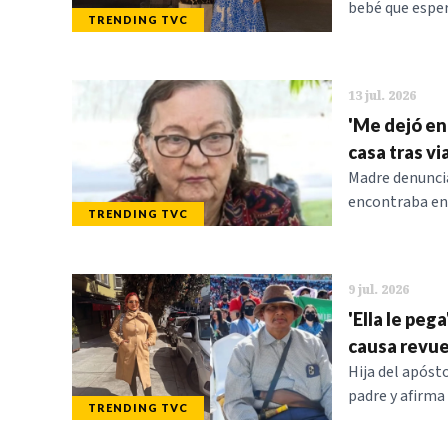
bebé que esper
TRENDING TVC
13 jul. 2026
'Me dejó en 
casa tras vi
Madre denuncia
encontraba en 
TRENDING TVC
9 jul. 2026
'Ella le peg
causa revue
Hija del apóst
padre y afirma 
TRENDING TVC