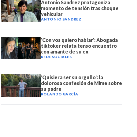
Antonio Sandrez protagoniza
momento de tensión tras choque
vehicular
ANTONIO SANDREZ
'Con vos quiero hablar': Abogada
tiktoker relata tenso encuentro
con amante de su ex
REDE SOCIALES
'Quisiera ser su orgullo': la
dolorosa confesión de Mime sobre
su padre
ROLANDO GARCÍA