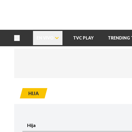
TU NOTA
DEPORTES TVC
HRN
EN VIVO
TVC PLAY
TRENDING 
HIJA