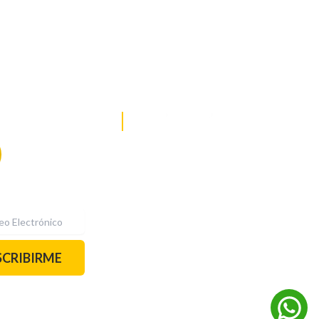
DE NOTICIAS
PAUTA CON NOSOTROS
Recibe las
mejores
historias
REDES SOCIALES
directamente a
tu correo.
¡Suscríbete YA!
SCRIBIRME