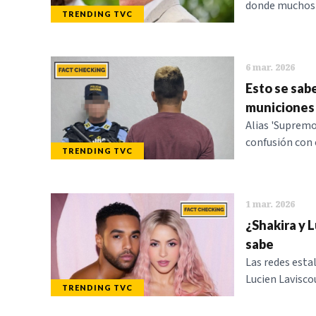
donde muchos s
TRENDING TVC
6 mar. 2026
Esto se sabe
municiones
Alias 'Supremo
confusión con 
TRENDING TVC
1 mar. 2026
¿Shakira y 
sabe
Las redes esta
Lucien Laviscou
TRENDING TVC