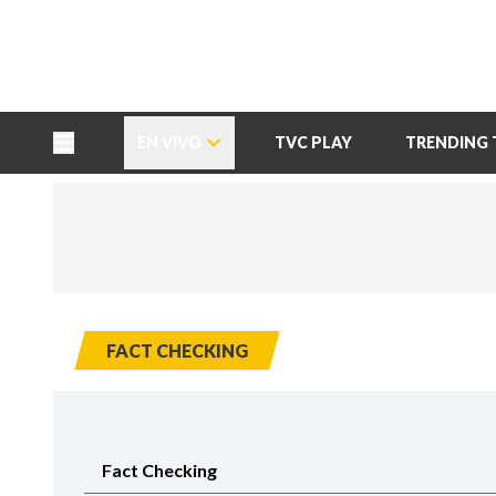
TU NOTA
DEPORTES TVC
HRN
EN VIVO
TVC PLAY
TRENDING 
FACT CHECKING