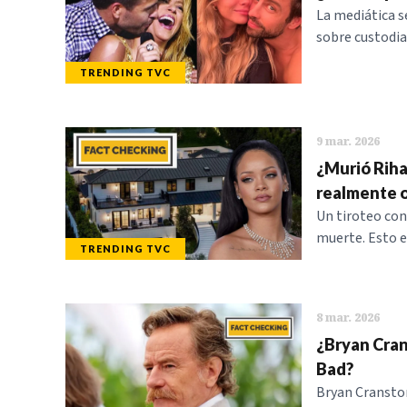
La mediática s
sobre custodia
TRENDING TVC
9 mar. 2026
¿Murió Riha
realmente o
Un tiroteo con
muerte. Esto e
TRENDING TVC
8 mar. 2026
¿Bryan Cran
Bad?
Bryan Cranston