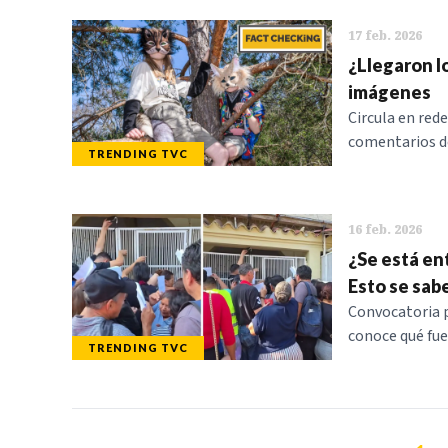
17 feb. 2026
¿Llegaron l
imágenes
Circula en red
comentarios de
TRENDING TVC
16 feb. 2026
¿Se está en
Esto se sab
Convocatoria p
conoce qué fue
TRENDING TVC