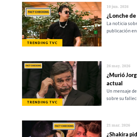
10 jun. 2026
¿Lonche de 
La noticia sob
publicación en
TRENDING TVC
26 may. 2026
¿Murió Jorg
actual
Un mensaje de 
sobre su falle
TRENDING TVC
21 mar. 2026
¿Shakira pi