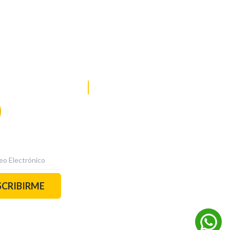
DE NOTICIAS
PAUTA CON NOSOTROS
Recibe las
mejores
historias
REDES SOCIALES
directamente a
tu correo.
¡Suscríbete YA!
SCRIBIRME