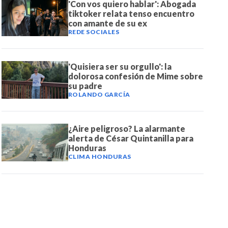
'Con vos quiero hablar': Abogada
tiktoker relata tenso encuentro
con amante de su ex
REDE SOCIALES
'Quisiera ser su orgullo': la
dolorosa confesión de Mime sobre
su padre
ROLANDO GARCÍA
¿Aire peligroso? La alarmante
alerta de César Quintanilla para
Honduras
CLIMA HONDURAS