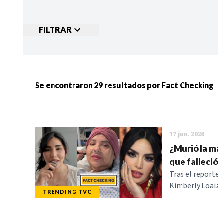
FILTRAR
Ordenar por:
MÁS RECIENTES
MENOS
Se encontraron
29
resultados por
Fact Checking
Categorias:
NOTICIAS
S
17 jun. 2026
¿Murió la m
que falleció
Tras el reporte
Kimberly Loaiz
TRENDING TVC