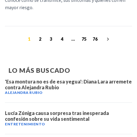
Conoce cómo se transmite, sus síntomas y quiénes corren
mayor riesgo.
1
2
3
4
...
75
76
LO MÁS BUSCADO
'Esa montura no es de esa yegua': Diana Lara arremete
contra Alejandra Rubio
ALEJANDRA RUBIO
Lucía Zúniga causa sorpresa tras inesperada
confesión sobre su vida sentimental
ENTRETENIMIENTO