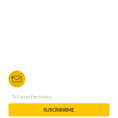
CORPORATIVO
NUESTROS PORTALES
TU NOTA
DEPORTES TVC
HRN
BOLETÍN DE NOTICIAS
Recibe las mejores historias directamente a tu
correo.
¡Suscríbete YA!
SUSCRIBIRME