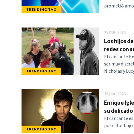
prometió amor 
TRENDING TVC
18 jun. 2024
Los hijos de
redes con s
El cantante En
ser muy discret
Nicholas y Lucy
TRENDING TVC
19 jun. 2023
Enrique Igle
su delicado
El cantante esp
por estar bajo
TRENDING TVC