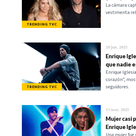
La cámara capt
vestimenta rel
TRENDING TVC
20 jun. 2025
Enrique Igl
que nadie 
Enrique Iglesi
corazón”, most
seguidores.
TRENDING TVC
13 mar. 2025
Mujer casi p
Enrique Igle
Una mujer fue 