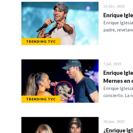
23 dic. 2025
Enrique Igle
Enrique Iglesi
padre, revelan
TRENDING TVC
7 jul. 2025
Enrique Igle
Mernes en 
Enrique Iglesi
concierto. La r
TRENDING TVC
30 jun. 2025
¿Enrique Ig