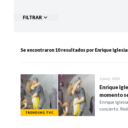
FILTRAR
Ordenar por:
MÁS RECIENTES
MENOS
Se encontraron
10
resultados por
Enrique Iglesia
Categorias:
NOTICIAS
S
4 may. 2026
Enrique Igle
momento se 
Enrique Iglesi
concierto. Rede
TRENDING TVC