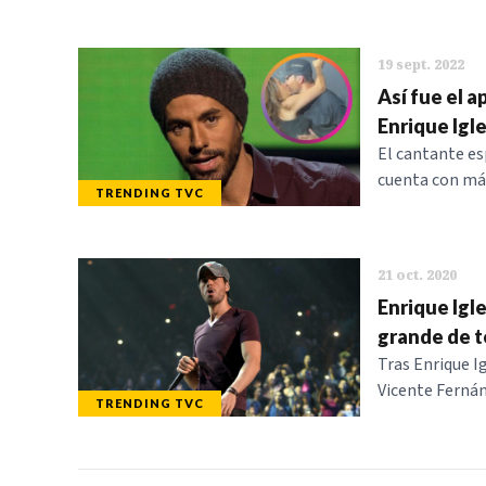
19 sept. 2022
Así fue el a
Enrique Igle
El cantante es
cuenta con más
TRENDING TVC
21 oct. 2020
Enrique Igl
grande de t
Tras Enrique I
Vicente Ferná
TRENDING TVC