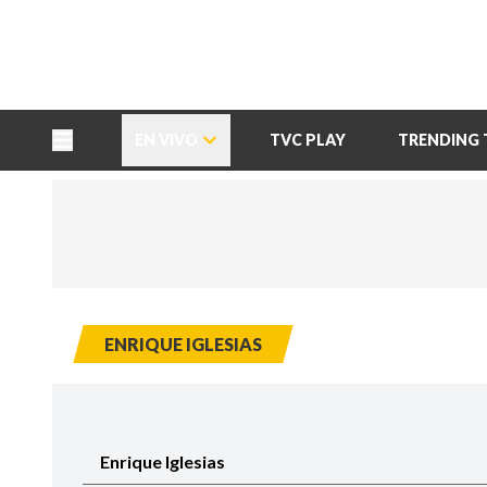
TU NOTA
DEPORTES TVC
HRN
EN VIVO
TVC PLAY
TRENDING 
ENRIQUE IGLESIAS