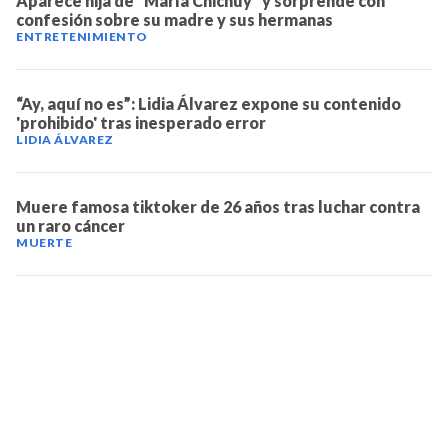
Aparece hija de "María Chichuy" y sorprende con
confesión sobre su madre y sus hermanas
ENTRETENIMIENTO
“Ay, aquí no es”: Lidia Álvarez expone su contenido
'prohibido' tras inesperado error
LIDIA ÁLVAREZ
Muere famosa tiktoker de 26 años tras luchar contra
un raro cáncer
MUERTE
TELEVICENTRO
Contáctanos
Mapa del sitio