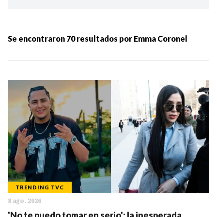
Ordenar por:
MÁS RECIENTES
Se encontraron
70
resultados por
Emma Coronel
MENOS RECIENTES
Periodo:
IR
TRENDING TVC
8 ago. 2026
Categorias:
'No te puedo tomar en serio': la inesperada