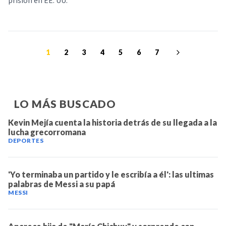
prisión en EE. UU.
1
2
3
4
5
6
7
LO MÁS BUSCADO
Kevin Mejía cuenta la historia detrás de su llegada a la
lucha grecorromana
DEPORTES
'Yo terminaba un partido y le escribía a él': las ultimas
palabras de Messi a su papá
MESSI