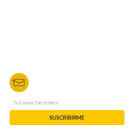
NUESTROS PORTALES
TU NOTA
DEPORTES TVC
HRN
BOLETÍN DE NOTICIAS
Recibe las mejores historias directamente a tu
correo.
¡Suscríbete YA!
SUSCRIBIRME