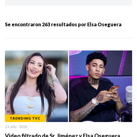
Ordenar por:
MÁS RECIENTES
Se encontraron
263
resultados por
Elsa Oseguera
MENOS RECIENTES
Periodo:
IR
TRENDING TVC
24 abr. 2026
Categorias:
Video filtrado de Sr. Jiménez y Elsa Oseguera