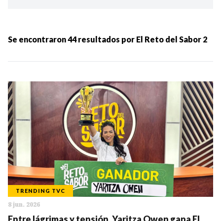
Ordenar por:
MÁS RECIENTES
Se encontraron
44
resultados por
El Reto del Sabor 2
MENOS RECIENTES
Periodo:
IR
TRENDING TVC
8 jun. 2026
Categorias:
Entre lágrimas y tensión, Yaritza Owen gana El