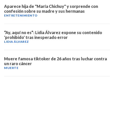
Aparece hija de "María Chichuy" y sorprende con
confesión sobre su madre y sus hermanas
ENTRETENIMIENTO
“Ay, aquí no es”: Lidia Álvarez expone su contenido
'prohibido' tras inesperado error
LIDIA ÁLVAREZ
Muere famosa tiktoker de 26 años tras luchar contra
un raro cáncer
MUERTE
TELEVICENTRO
Contáctanos