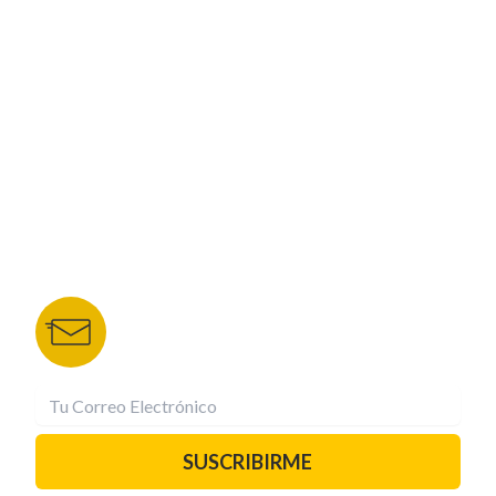
CORPORATIVO
NUESTROS PORTALES
TU NOTA
DEPORTES TVC
HRN
BOLETÍN DE NOTICIAS
Recibe las mejores historias directamente a tu
correo.
¡Suscríbete YA!
SUSCRIBIRME