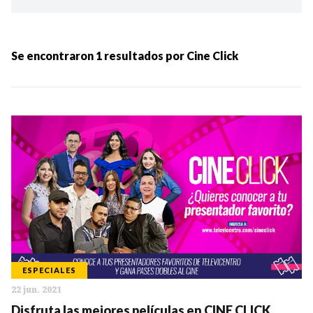
Ordenar por:
MÁS RECIENTES
Se encontraron
1
resultados por
Cine Click
MENOS RECIENTES
Periodo:
IR
ESPECIALES
22 jun. 2021
Categorias:
Disfruta las mejores películas en CINE CLICK