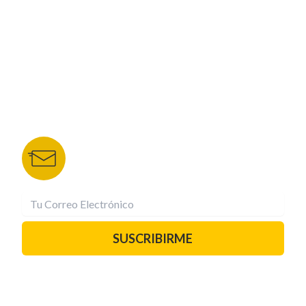
NUESTROS PORTALES
TU NOTA
DEPORTES TVC
HRN
BOLETÍN DE NOTICIAS
Recibe las mejores historias directamente a tu
correo.
¡Suscríbete YA!
SUSCRIBIRME
PAUTA CON NOSOTROS