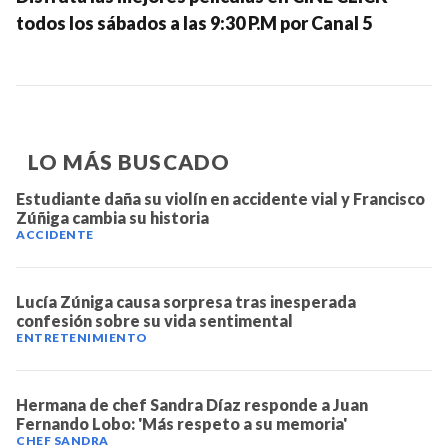
NOTICIAS
todos los sábados a las 9:30 P.M por Canal 5
SERIES
LO MÁS BUSCADO
Estudiante daña su violín en accidente vial y Francisco
Zúñiga cambia su historia
ACCIDENTE
Lucía Zúniga causa sorpresa tras inesperada
confesión sobre su vida sentimental
ENTRETENIMIENTO
Hermana de chef Sandra Díaz responde a Juan
Fernando Lobo: 'Más respeto a su memoria'
CHEF SANDRA