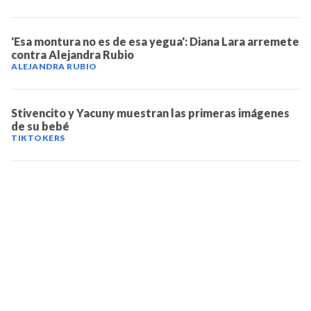
'Esa montura no es de esa yegua': Diana Lara arremete
contra Alejandra Rubio
ALEJANDRA RUBIO
Stivencito y Yacuny muestran las primeras imágenes
de su bebé
TIKTOKERS
TELEVICENTRO
Contáctanos
Mapa del sitio
Teléfono PBX: 2280-5514