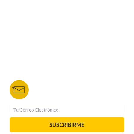
CORPORATIVO
NUESTROS PORTALES
TU NOTA
DEPORTES TVC
HRN
BOLETÍN DE NOTICIAS
Recibe las mejores historias directamente a tu
correo.
¡Suscríbete YA!
SUSCRIBIRME