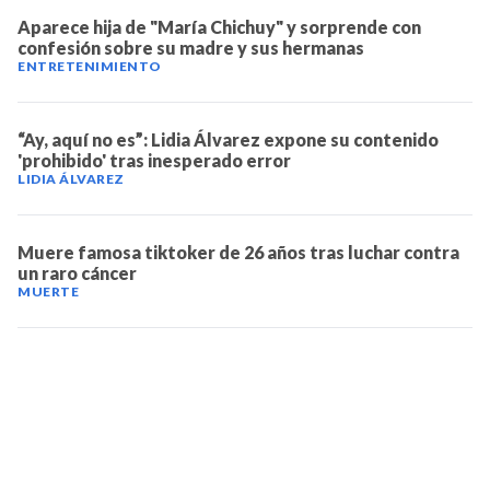
Aparece hija de "María Chichuy" y sorprende con
confesión sobre su madre y sus hermanas
ENTRETENIMIENTO
“Ay, aquí no es”: Lidia Álvarez expone su contenido
'prohibido' tras inesperado error
LIDIA ÁLVAREZ
Muere famosa tiktoker de 26 años tras luchar contra
un raro cáncer
MUERTE
TELEVICENTRO
Contáctanos