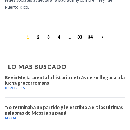
redes sociales al declarar a Bad Bunny como el “rey” de
Puerto Rico.
1
2
3
4
...
33
34
LO MÁS BUSCADO
Kevin Mejía cuenta la historia detrás de su llegada a la
lucha grecorromana
DEPORTES
'Yo terminaba un partido y le escribía a él': las ultimas
palabras de Messi a su papá
MESSI