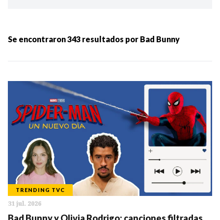
Ordenar por:
MÁS RECIENTES
Se encontraron
343
resultados por
Bad Bunny
MENOS RECIENTES
Periodo:
IR
TRENDING TVC
31 jul. 2026
Categorias:
Bad Bunny y Olivia Rodrigo: canciones filtradas