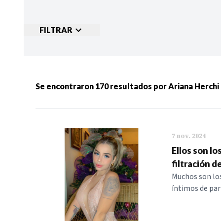
FILTRAR
Ordenar por:
MÁS RECIENTES
MENOS
Se encontraron
170
resultados por
Ariana Herchi
Categorias:
NOTICIAS
S
7 nov. 2024
Ellos son l
filtración d
Muchos son los
íntimos de par