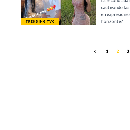
La reconocida 
cautivando las
en expresiones 
horizonte?
TRENDING TVC
1
2
3
TELEVICENTRO
SECCIONES
Contáctanos
TVC PLAY
Mapa del sitio
TRENDING TVC
Teléfono PBX: 2280-
NOTICIAS
5514
DEPORTES