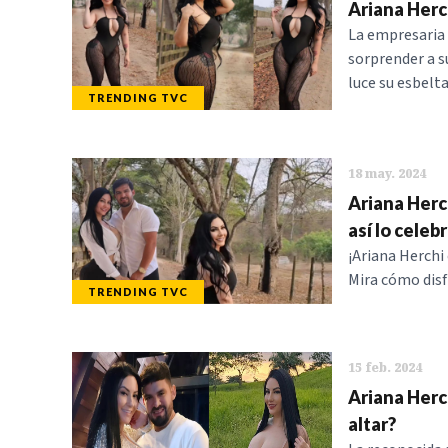
Ariana Herc
La empresaria 
sorprender a s
luce su esbelta
TRENDING TVC
18 may. 2024
Ariana Herc
así lo celeb
¡Ariana Herchi
Mira cómo disf
TRENDING TVC
15 feb. 2024
Ariana Herc
altar?