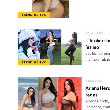
TRENDING TVC
22 oct. 2024
Tiktokers h
íntimo
Las hondureña
íntimo viral, p
TRENDING TVC
9 oct. 2024
Ariana Herc
redes
Ariana Herchi,
incidente, con