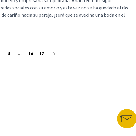
modelo y empresaria sampedrana, Ariana Herchi, sigue
 redes sociales con su amorío y esta vez no se ha quedado atrás
de cariño hacia su pareja, ¿será que se avecina una boda en el
4
...
16
17
NUESTROS PORTALES
BOLETÍN 
TU NOTA
DEPORTES TVC
HRN