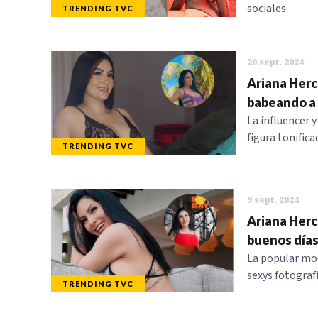
sociales.
TRENDING TVC
20 sept. 2024
Ariana Herch
babeando a 
La influencer 
figura tonifica
TRENDING TVC
9 sept. 2024
Ariana Herc
buenos días
La popular mod
sexys fotograf
TRENDING TVC