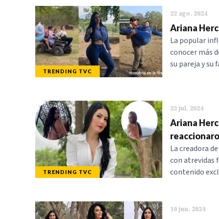
22 ago. 2024
Ariana Herc
La popular inf
conocer más d
su pareja y su f
TRENDING TVC
22 jul. 2024
Ariana Herch
reaccionaro
La creadora de
con atrevidas f
contenido excl
TRENDING TVC
10 jun. 2024