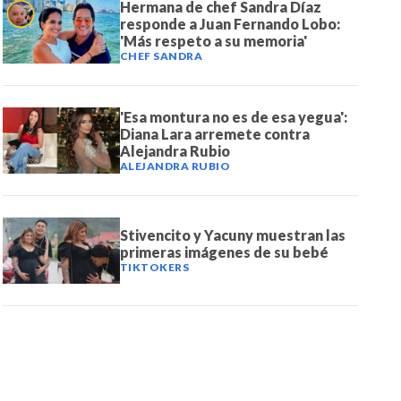
Hermana de chef Sandra Díaz
responde a Juan Fernando Lobo:
'Más respeto a su memoria'
CHEF SANDRA
'Esa montura no es de esa yegua':
Diana Lara arremete contra
Alejandra Rubio
ALEJANDRA RUBIO
Stivencito y Yacuny muestran las
primeras imágenes de su bebé
TIKTOKERS