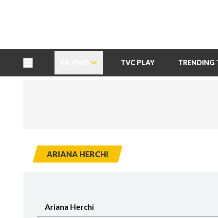
TU NOTA
DEPORTES TVC
HRN
EN VIVO
TVC PLAY
TRENDING 
ARIANA HERCHI