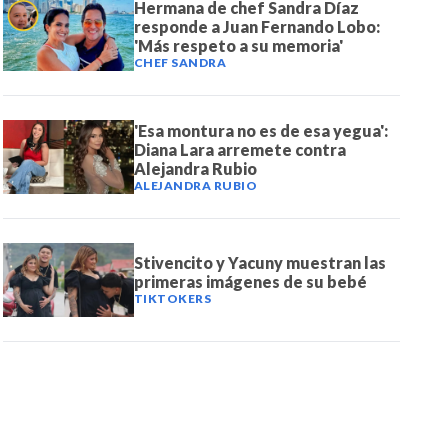
Hermana de chef Sandra Díaz
responde a Juan Fernando Lobo:
'Más respeto a su memoria'
CHEF SANDRA
'Esa montura no es de esa yegua':
Diana Lara arremete contra
Alejandra Rubio
ALEJANDRA RUBIO
Stivencito y Yacuny muestran las
primeras imágenes de su bebé
TIKTOKERS
DE NOTICIAS
PAUTA CON NOSOTROS