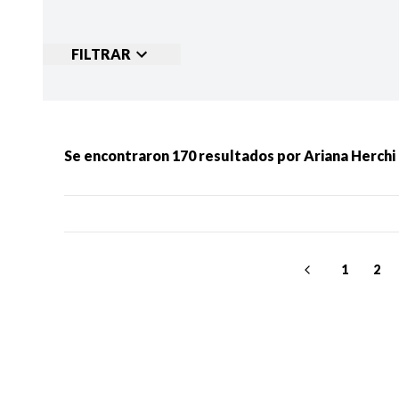
FILTRAR
Ordenar por:
MÁS RECIENTES
MENOS
Se encontraron
170
resultados por
Ariana Herchi
Categorias:
NOTICIAS
S
1
2