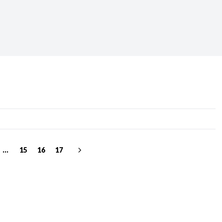
Periodo:
 RECIENTES
ERIES
...
15
16
17