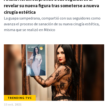
NOTICIAS
revelar su nueva figura tras someterse a nueva
cirugía estética
La guapa sampedrana, compartió con sus seguidores como
SERIES
avanza el proceso de sanación de su nueva cirugía estética,
misma que se realizó en México
TRENDING TVC
13 oct. 2021