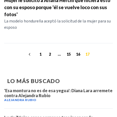
Mujer le solicitó a Ariana Herchi que hiciera esto
con su esposo porque 'él se vuelve loco con sus
fotos'
La modelo hondureña aceptó la solicitud de la mujer para su
esposo
1
2
...
15
16
17
LO MÁS BUSCADO
'Esa montura no es de esa yegua': Diana Lara arremete
contra Alejandra Rubio
ALEJANDRA RUBIO