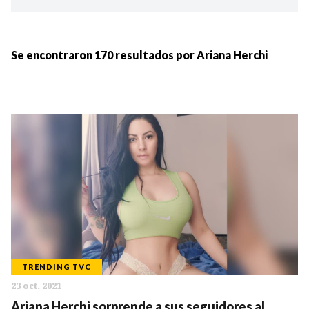
Ordenar por:
MÁS RECIENTES
Se encontraron
170
resultados por
Ariana Herchi
MENOS RECIENTES
Periodo:
IR
TRENDING TVC
23 oct. 2021
Categorias:
Ariana Herchi sorprende a sus seguidores al