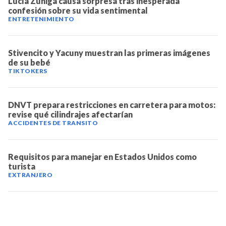
Lucía Zúniga causa sorpresa tras inesperada
confesión sobre su vida sentimental
ENTRETENIMIENTO
Stivencito y Yacuny muestran las primeras imágenes
de su bebé
TIKTOKERS
DNVT prepara restricciones en carretera para motos:
revise qué cilindrajes afectarían
ACCIDENTES DE TRANSITO
Requisitos para manejar en Estados Unidos como
turista
EXTRANJERO