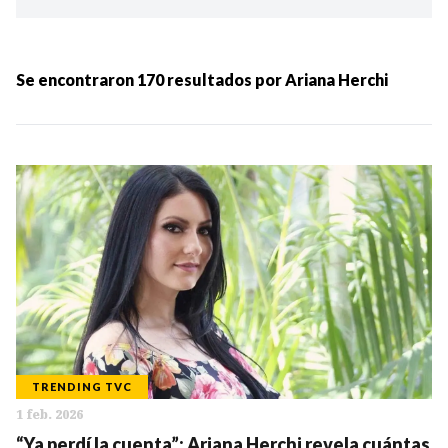
Ordenar por:
MÁS RECIENTES
Se encontraron
170
resultados por
Ariana Herchi
MENOS RECIENTES
Periodo:
IR
TRENDING TVC
1 feb. 2026
Categorias:
“Ya perdí la cuenta”: Ariana Herchi revela cuántas