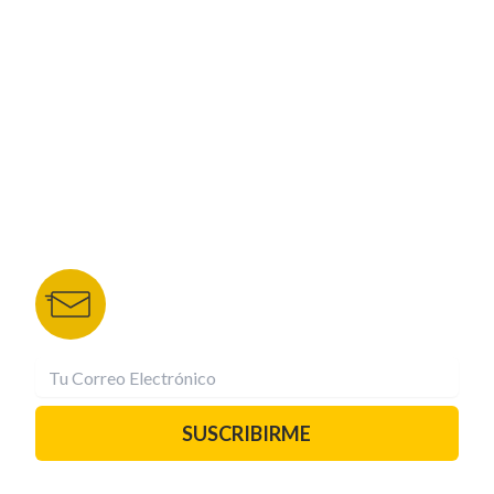
NUESTROS PORTALES
TU NOTA
DEPORTES TVC
HRN
BOLETÍN DE NOTICIAS
Recibe las mejores historias directamente a tu
correo.
¡Suscríbete YA!
SUSCRIBIRME