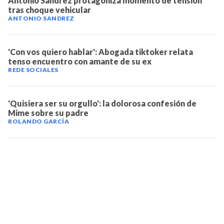
Antonio Sandrez protagoniza momento de tensión
tras choque vehicular
ANTONIO SANDREZ
'Con vos quiero hablar': Abogada tiktoker relata
tenso encuentro con amante de su ex
REDE SOCIALES
'Quisiera ser su orgullo': la dolorosa confesión de
Mime sobre su padre
ROLANDO GARCÍA
TELEVICENTRO
Contáctanos
Mapa del sitio