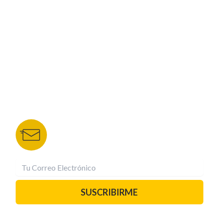
NUESTROS PORTALES
TU NOTA
DEPORTES TVC
HRN
BOLETÍN DE NOTICIAS
Recibe las mejores historias directamente a tu
correo.
¡Suscríbete YA!
SUSCRIBIRME