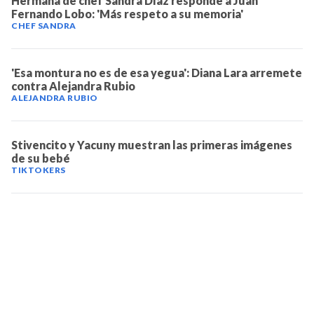
Hermana de chef Sandra Díaz responde a Juan
Fernando Lobo: 'Más respeto a su memoria'
CHEF SANDRA
'Esa montura no es de esa yegua': Diana Lara arremete
contra Alejandra Rubio
ALEJANDRA RUBIO
Stivencito y Yacuny muestran las primeras imágenes
de su bebé
TIKTOKERS
TELEVICENTRO
Contáctanos
Mapa del sitio