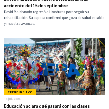
NOTICIAS
accidente del 15 de septiembre
David Maldonado regresó a Honduras para seguir su
rehabilitación. Su esposa confirmó que goza de salud estable
SERIES
y muestra avances.
TRENDING TVC
18 jul. 2026
Educación aclara qué pasará con las clases