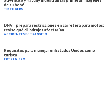
Stivencito y Yacuny muestran las primeras imágenes
de su bebé
TIKTOKERS
DNVT prepara restricciones en carretera para motos:
revise qué cilindrajes afectarían
ACCIDENTES DE TRANSITO
Requisitos para manejar en Estados Unidos como
turista
EXTRANJERO
TELEVICENTRO
Contáctanos
Mapa del sitio