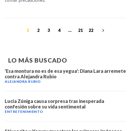
tomar precauciones.
1
2
3
4
...
21
22
LO MÁS BUSCADO
'Esa montura no es de esa yegua': Diana Lara arremete
contra Alejandra Rubio
ALEJANDRA RUBIO
Lucía Zúniga causa sorpresa tras inesperada
confesión sobre su vida sentimental
ENTRETENIMIENTO