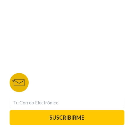
NUESTROS PORTALES
TU NOTA
DEPORTES TVC
HRN
BOLETÍN DE NOTICIAS
Recibe las mejores historias directamente a tu
correo.
¡Suscríbete YA!
SUSCRIBIRME