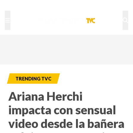
TU NOTA
DEPORTES TVC
HRN
TRENDING TVC
Ariana Herchi
impacta con sensual
video desde la bañera