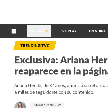
TU NOTA
DEPORTES TVC
HRN
EN VIVO
TVC PLAY
TRENDING 
TRENDING TVC
Exclusiva: Ariana Herc
reaparece en la págin
Ariana Herchi, de 37 años, anunció su retorno
a miles de seguidores con su contenido.
Publicado
9 sept. 2025