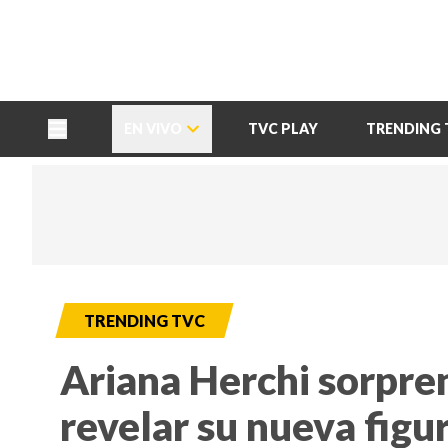
TU NOTA
DEPORTES TVC
HRN
EN VIVO
TVC PLAY
TRENDING 
TRENDING TVC
Ariana Herchi sorpren
revelar su nueva figu