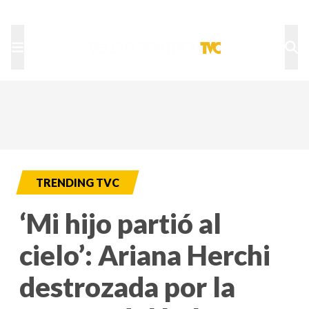
TU NOTA
DEPORTES TVC
HRN
TRENDING TVC
‘Mi hijo partió al
cielo’: Ariana Herchi
destrozada por la