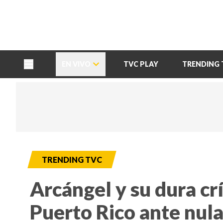
TU NOTA
DEPORTES TVC
HRN
EN VIVO
TVC PLAY
TRENDING 
TRENDING TVC
Arcángel y su dura crít
Puerto Rico ante nula