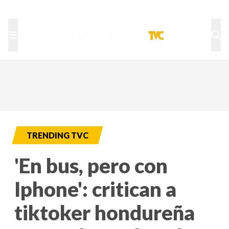
TU NOTA
DEPORTES TVC
HRN
TRENDING TVC
'En bus, pero con
Iphone': critican a
tiktoker hondureña