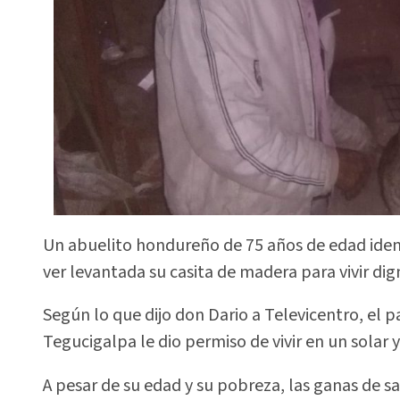
Un abuelito hondureño de 75 años de edad iden
ver levantada su casita de madera para vivir dig
Según lo que dijo don Dario a Televicentro, el pa
Tegucigalpa le dio permiso de vivir en un solar y 
A pesar de su edad y su pobreza, las ganas de s