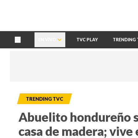
TU NOTA
DEPORTES TVC
HRN
EN VIVO
TVC PLAY
TRENDING 
TRENDING TVC
Abuelito hondureño s
casa de madera; vive 