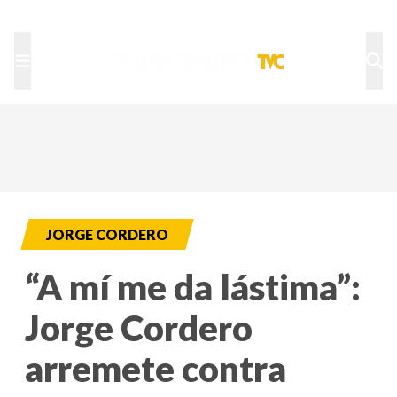
TU NOTA
DEPORTES TVC
HRN
JORGE CORDERO
“A mí me da lástima”:
Jorge Cordero
arremete contra